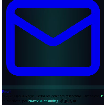
Email
© 2026 Habita Radio. Todos los derechos reservados.
Hecho con
♥
en Mendoza, por
NovexisConsulting
✌️
🇦🇷
❤️