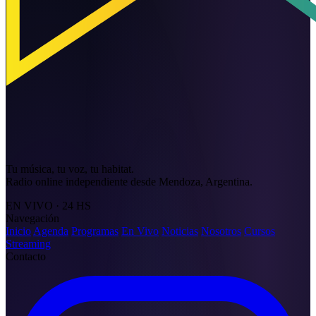
Tu música, tu voz, tu habitat.
Radio online independiente desde Mendoza, Argentina.
EN VIVO · 24 HS
Navegación
Inicio
Agenda
Programas
En Vivo
Noticias
Nosotros
Cursos
Streaming
Contacto