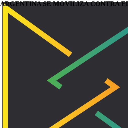
A
R
G
E
N
T
I
N
A
S
E
M
O
V
I
L
I
Z
A
C
O
N
T
R
A
E