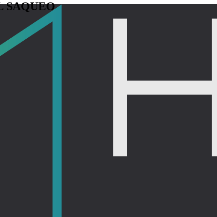
L
S
A
Q
U
E
O