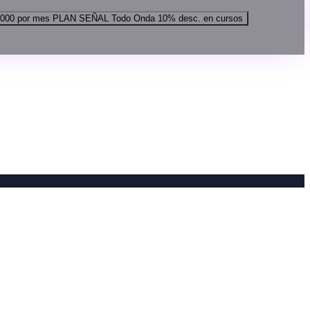
.000
por mes
PLAN SEÑAL
Todo Onda
10% desc. en cursos