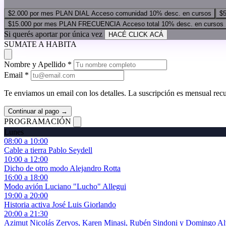
$2.000
por mes
PLAN DIAL
Acceso comunidad
10% desc. en cursos
$5
$15.000
por mes
PLAN FRECUENCIA
Acceso total
10% desc. en cursos
Si querés aportar por única vez
HACÉ CLICK ACÁ
SUMATE A HABITA
Nombre y Apellido *
Email *
Te enviamos un email con los detalles. La suscripción es mensual recu
Continuar al pago →
PROGRAMACIÓN
Lunes
08:00 a 10:00
Cable a tierra
Pablo Seydell
10:00 a 12:00
Dicho de otro modo
Alejandro Rotta
16:00 a 18:00
Modo avión
Luciano "Lucho" Allegui
19:00 a 20:00
Historia activa
José Luis Giorlando
20:00 a 21:30
Azimut
Nicolás Zervos, Karen Minasi, Rubén Sindoni y Domingo Al