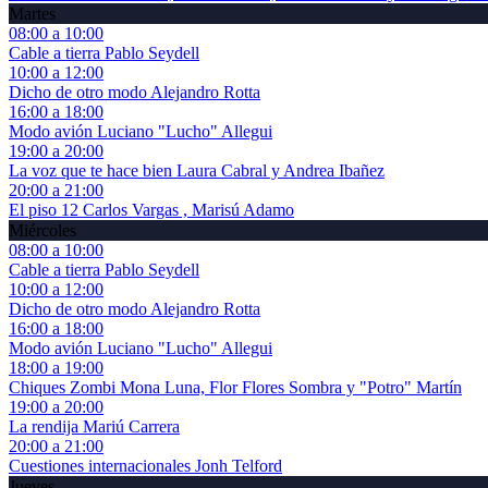
Martes
08:00 a 10:00
Cable a tierra
Pablo Seydell
10:00 a 12:00
Dicho de otro modo
Alejandro Rotta
16:00 a 18:00
Modo avión
Luciano "Lucho" Allegui
19:00 a 20:00
La voz que te hace bien
Laura Cabral y Andrea Ibañez
20:00 a 21:00
El piso 12
Carlos Vargas , Marisú Adamo
Miércoles
08:00 a 10:00
Cable a tierra
Pablo Seydell
10:00 a 12:00
Dicho de otro modo
Alejandro Rotta
16:00 a 18:00
Modo avión
Luciano "Lucho" Allegui
18:00 a 19:00
Chiques Zombi
Mona Luna, Flor Flores Sombra y "Potro" Martín
19:00 a 20:00
La rendija
Mariú Carrera
20:00 a 21:00
Cuestiones internacionales
Jonh Telford
Jueves