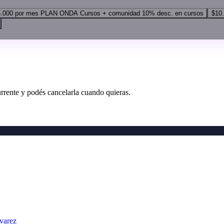
.000
por mes
PLAN ONDA
Cursos + comunidad
10% desc. en cursos
$10
rrente y podés cancelarla cuando quieras.
varez