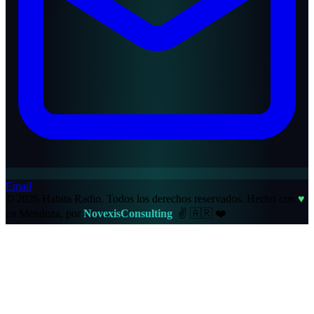
Email
© 2026 Habita Radio. Todos los derechos reservados.
Hecho con
♥
en Mendoza, por
NovexisConsulting
✌️
🇦🇷
❤️