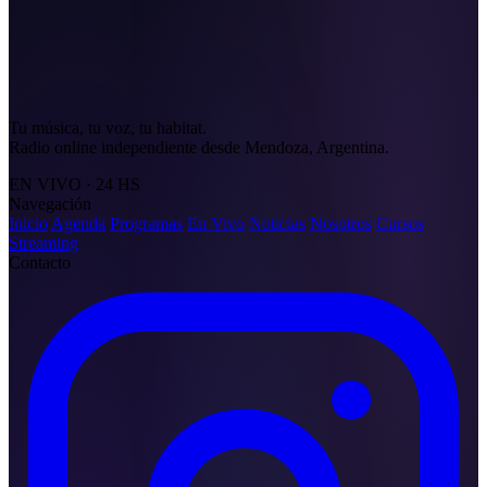
Tu música, tu voz, tu habitat.
Radio online independiente desde Mendoza, Argentina.
EN VIVO · 24 HS
Navegación
Inicio
Agenda
Programas
En Vivo
Noticias
Nosotros
Cursos
Streaming
Contacto