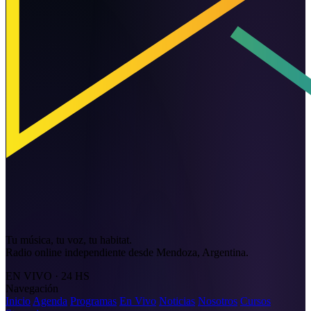
Tu música, tu voz, tu habitat.
Radio online independiente desde Mendoza, Argentina.
EN VIVO · 24 HS
Navegación
Inicio
Agenda
Programas
En Vivo
Noticias
Nosotros
Cursos