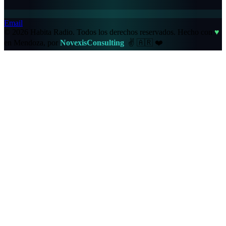
Email
© 2026 Habita Radio. Todos los derechos reservados.
Hecho con
♥
en Mendoza, por
NovexisConsulting
✌️
🇦🇷
❤️