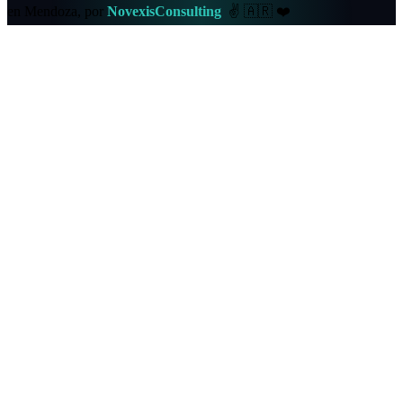
en Mendoza, por
NovexisConsulting
✌️
🇦🇷
❤️