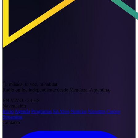
Tu música, tu voz, tu habitat.
Radio online independiente desde Mendoza, Argentina.
EN VIVO · 24 HS
Navegación
Inicio
Agenda
Programas
En Vivo
Noticias
Nosotros
Cursos
Streaming
Contacto