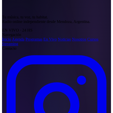
Tu música, tu voz, tu habitat.
Radio online independiente desde Mendoza, Argentina.
EN VIVO · 24 HS
Navegación
Inicio
Agenda
Programas
En Vivo
Noticias
Nosotros
Cursos
Streaming
Contacto