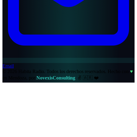
Email
© 2026 Habita Radio. Todos los derechos reservados.
Hecho con
♥
en Mendoza, por
NovexisConsulting
✌️
🇦🇷
❤️