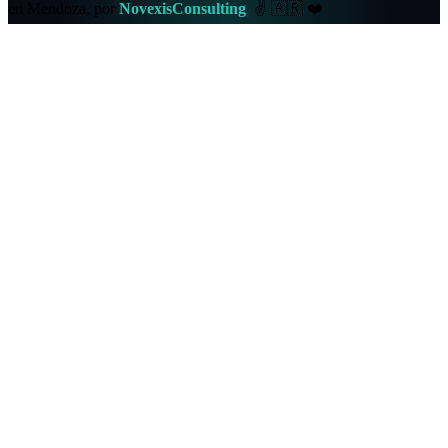
en Mendoza, por
NovexisConsulting
✌️
🇦🇷
❤️