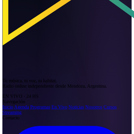
Tu música, tu voz, tu habitat.
Radio online independiente desde Mendoza, Argentina.
EN VIVO · 24 HS
Navegación
Inicio
Agenda
Programas
En Vivo
Noticias
Nosotros
Cursos
Streaming
Contacto