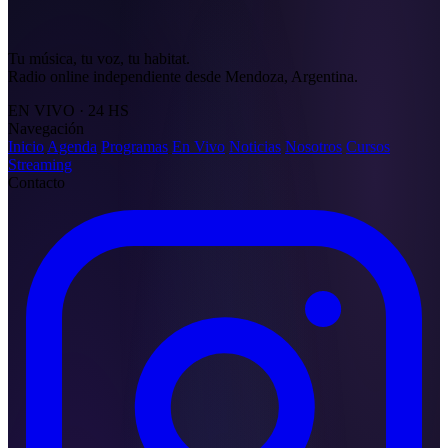
Tu música, tu voz, tu habitat.
Radio online independiente desde Mendoza, Argentina.
EN VIVO · 24 HS
Navegación
Inicio
Agenda
Programas
En Vivo
Noticias
Nosotros
Cursos
Streaming
Contacto