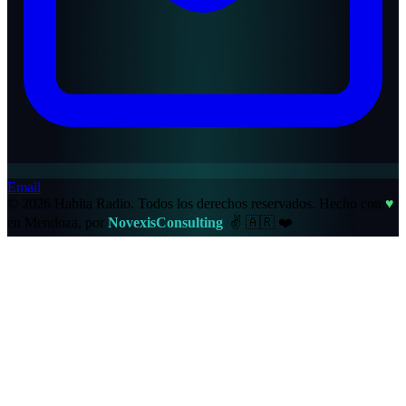
Email
© 2026 Habita Radio. Todos los derechos reservados.
Hecho con
♥
en Mendoza, por
NovexisConsulting
✌️
🇦🇷
❤️