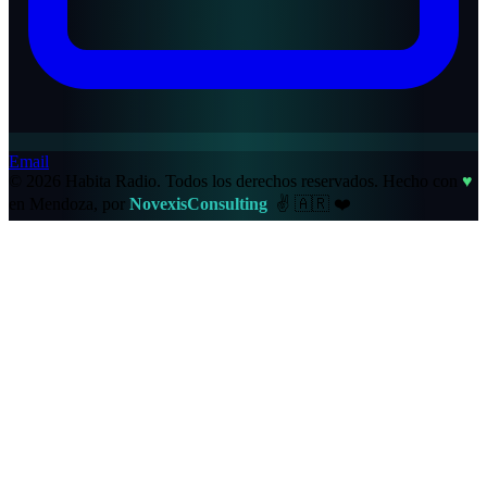
Email
© 2026 Habita Radio. Todos los derechos reservados.
Hecho con
♥
en Mendoza, por
NovexisConsulting
✌️
🇦🇷
❤️