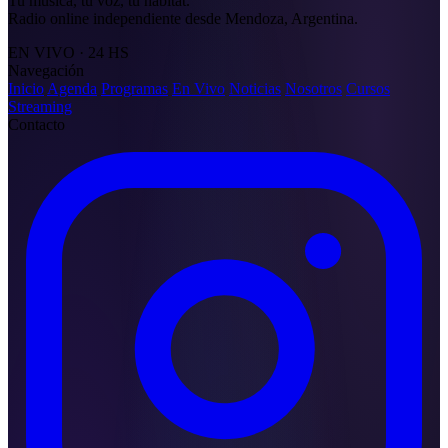
Tu música, tu voz, tu habitat.
Radio online independiente desde Mendoza, Argentina.
EN VIVO · 24 HS
Navegación
Inicio
Agenda
Programas
En Vivo
Noticias
Nosotros
Cursos
Streaming
Contacto