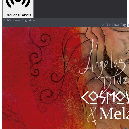
Escuchar Ahora
📍
Mendoza, Argentina
📍
Mendoza, Argentina