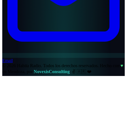
Email
© 2026 Habita Radio. Todos los derechos reservados.
Hecho con
♥
en Mendoza, por
NovexisConsulting
✌️
🇦🇷
❤️