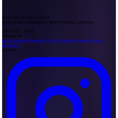
Tu música, tu voz, tu habitat.
Radio online independiente desde Mendoza, Argentina.
EN VIVO · 24 HS
Navegación
Inicio
Agenda
Programas
En Vivo
Noticias
Nosotros
Cursos
Streaming
Contacto