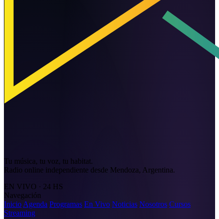
Tu música, tu voz, tu habitat.
Radio online independiente desde Mendoza, Argentina.
EN VIVO · 24 HS
Navegación
Inicio
Agenda
Programas
En Vivo
Noticias
Nosotros
Cursos
Streaming