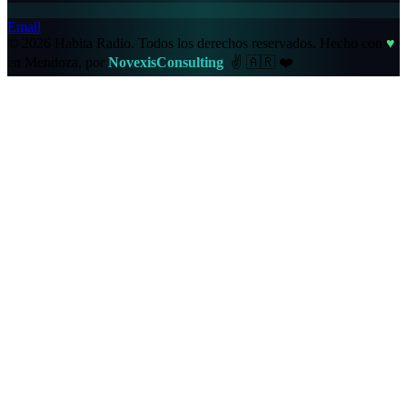
Email
© 2026 Habita Radio. Todos los derechos reservados.
Hecho con
♥
en Mendoza, por
NovexisConsulting
✌️
🇦🇷
❤️