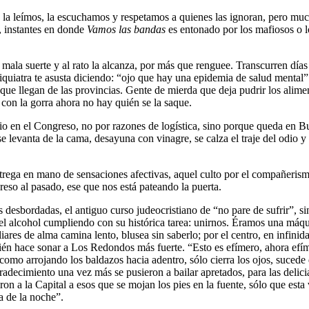
 la leímos, la escuchamos y respetamos a quienes las ignoran, pero mu
, instantes en donde
Vamos las bandas
es entonado por los mafiosos o l
 mala suerte y al rato la alcanza, por más que renguee. Transcurren días
psiquiatra te asusta diciendo: “ojo que hay una epidemia de salud menta
ue llegan de las provincias. Gente de mierda que deja pudrir los alimento
 con la gorra ahora no hay quién se la saque.
io en el Congreso, no por razones de logística, sino porque queda en B
levanta de la cama, desayuna con vinagre, se calza el traje del odio y sa
rega en mano de sensaciones afectivas, aquel culto por el compañerismo
reso al pasado, ese que nos está pateando la puerta.
s desbordadas, el antiguo curso judeocristiano de “no pare de sufrir”, 
, el alcohol cumpliendo con su histórica tarea: unirnos. Éramos una máq
liares de alma camina lento, blusea sin saberlo; por el centro, en infin
ién hace sonar a Los Redondos más fuerte. “Esto es efímero, ahora efím
, como arrojando los baldazos hacia adentro, sólo cierra los ojos, suced
l agradecimiento una vez más se pusieron a bailar apretados, para las de
eron a la Capital a esos que se mojan los pies en la fuente, sólo que est
a de la noche”.