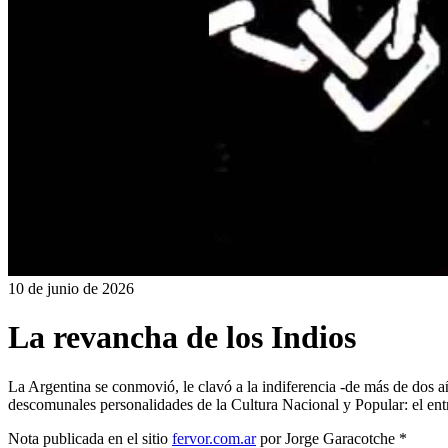
10 de junio de 2026
La revancha de los Indios
La Argentina se conmovió, le clavó a la indiferencia -de más de dos 
descomunales personalidades de la Cultura Nacional y Popular: el entr
Nota publicada en el sitio
fervor.com.ar
por Jorge Garacotche *