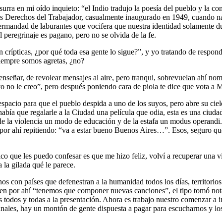
surra en mi oído inquieto: “el Indio tradujo la poesía del pueblo y la con
s Derechos del Trabajador, casualmente inaugurado en 1949, cuando nacía
hermandad de laburantes que vocifera que nuestra identidad solamente dur
 peregrinaje es pagano, pero no se olvida de la fe.
 crípticas, ¿por qué toda esa gente lo sigue?”, y yo tratando de responde
 siempre somos agretas, ¿no?
nseñar, de revolear mensajes al aire, pero tranqui, sobrevuelan ahí no
yo no le creo”, pero después poniendo cara de piola te dice que vota a
spacio para que el pueblo despida a uno de los suyos, pero abre su ciel
abía que regalarle a la Ciudad una película que odia, esta es una ciud
e la violencia un modo de educación y de la estafa un modus operandi. 
por ahí repitiendo: “va a estar bueno Buenos Aires…”. Esos, seguro qu
co que les puedo confesar es que me hizo feliz, volví a recuperar una 
a la gilada qué le parece.
 con países que defenestran a la humanidad todos los días, territorios
cen por ahí “tenemos que componer nuevas canciones”, el tipo tomó nota
 todos y todas a la presentación. Ahora es trabajo nuestro comenzar a in
rdinales, hay un montón de gente dispuesta a pagar para escucharnos y 