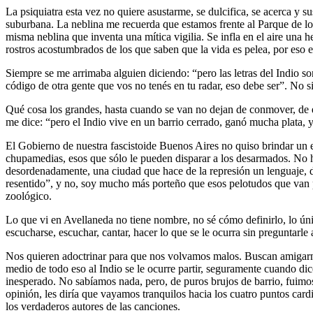
La psiquiatra esta vez no quiere asustarme, se dulcifica, se acerca y su
suburbana. La neblina me recuerda que estamos frente al Parque de lo
misma neblina que inventa una mítica vigilia. Se infla en el aire una 
rostros acostumbrados de los que saben que la vida es pelea, por eso el
Siempre se me arrimaba alguien diciendo: “pero las letras del Indio son
código de otra gente que vos no tenés en tu radar, eso debe ser”. No
Qué cosa los grandes, hasta cuando se van no dejan de conmover, de e
me dice: “pero el Indio vive en un barrio cerrado, ganó mucha plata, 
El Gobierno de nuestra fascistoide Buenos Aires no quiso brindar un e
chupamedias, esos que sólo le pueden disparar a los desarmados. No h
desordenadamente, una ciudad que hace de la represión un lenguaje, d
resentido”, y no, soy mucho más porteño que esos pelotudos que van 
zoológico.
Lo que vi en Avellaneda no tiene nombre, no sé cómo definirlo, lo úni
escucharse, escuchar, cantar, hacer lo que se le ocurra sin preguntarle 
Nos quieren adoctrinar para que nos volvamos malos. Buscan amigarnos
medio de todo eso al Indio se le ocurre partir, seguramente cuando di
inesperado. No sabíamos nada, pero, de puros brujos de barrio, fuimos
opinión, les diría que vayamos tranquilos hacia los cuatro puntos ca
los verdaderos autores de las canciones.