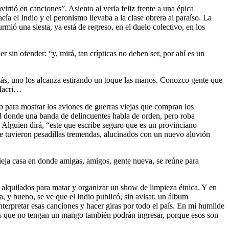
virtió en canciones”. Asiento al verla feliz frente a una épica
 el Indio y el peronismo llevaba a la clase obrera al paraíso. La
mió una siesta, ya está de regreso, en el duelo colectivo, en los
r sin ofender: “y, mirá, tan crípticas no deben ser, por ahí es un
más, uno los alcanza estirando un toque las manos. Conozco gente que
 Macri…
o para mostrar los aviones de guerras viejas que compran los
ad donde una banda de delincuentes habla de orden, pero roba
Alguien dirá, “este que escribe seguro que es un provinciano
e tuvieron pesadillas tremendas, alucinados con un nuevo aluvión
vieja casa en donde amigas, amigos, gente nueva, se reúne para
 alquilados para matar y organizar un show de limpieza étnica. Y en
, y bueno, se ve que el Indio publicó, sin avisar, un álbum
terpretar esas canciones y hacer giras por todo el país. En mi humilde
los que no tengan un mango también podrán ingresar, porque esos son