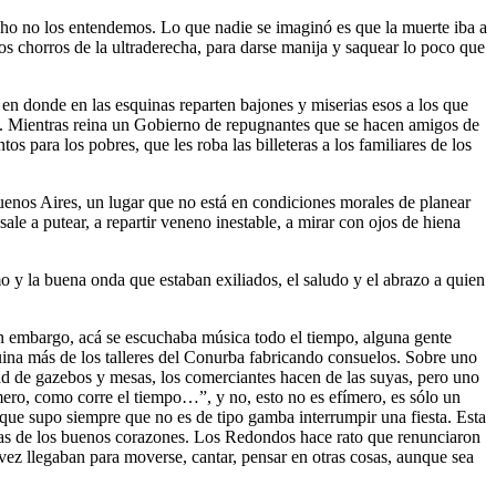
cho no los entendemos. Lo que nadie se imaginó es que la muerte iba a
os chorros de la ultraderecha, para darse manija y saquear lo poco que
 en donde en las esquinas reparten bajones y miserias esos a los que
l”. Mientras reina un Gobierno de repugnantes que se hacen amigos de
s para los pobres, que les roba las billeteras a los familiares de los
uenos Aires, un lugar que no está en condiciones morales de planear
le a putear, a repartir veneno inestable, a mirar con ojos de hiena
 y la buena onda que estaban exiliados, el saludo y el abrazo a quien
sin embargo, acá se escuchaba música todo el tiempo, alguna gente
uina más de los talleres del Conurba fabricando consuelos. Sobre uno
idad de gazebos y mesas, los comerciantes hacen de las suyas, pero uno
ero, como corre el tiempo…”, y no, esto no es efímero, es sólo un
e que supo siempre que no es de tipo gamba interrumpir una fiesta. Esta
licias de los buenos corazones. Los Redondos hace rato que renunciaron
a vez llegaban para moverse, cantar, pensar en otras cosas, aunque sea