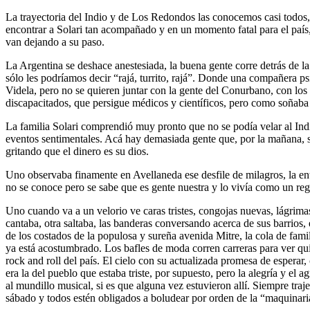
La trayectoria del Indio y de Los Redondos las conocemos casi todos,
encontrar a Solari tan acompañado y en un momento fatal para el país
van dejando a su paso.
La Argentina se deshace anestesiada, la buena gente corre detrás de la
sólo les podríamos decir “rajá, turrito, rajá”. Donde una compañera 
Videla, pero no se quieren juntar con la gente del Conurbano, con los q
discapacitados, que persigue médicos y científicos, pero como soñaba
La familia Solari comprendió muy pronto que no se podía velar al Ind
eventos sentimentales. Acá hay demasiada gente que, por la mañana, se 
gritando que el dinero es su dios.
Uno observaba finamente en Avellaneda ese desfile de milagros, la ent
no se conoce pero se sabe que es gente nuestra y lo vivía como un reg
Uno cuando va a un velorio ve caras tristes, congojas nuevas, lágrima
cantaba, otra saltaba, las banderas conversando acerca de sus barrios
de los costados de la populosa y sureña avenida Mitre, la cola de fami
ya está acostumbrado. Los bafles de moda corren carreras para ver qu
rock and roll del país. El cielo con su actualizada promesa de esperar
era la del pueblo que estaba triste, por supuesto, pero la alegría y e
al mundillo musical, si es que alguna vez estuvieron allí. Siempre traj
sábado y todos estén obligados a boludear por orden de la “maquinari